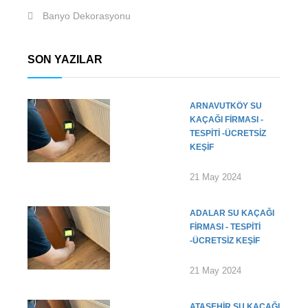
Banyo Dekorasyonu
SON YAZILAR
ARNAVUTKÖY SU
KAÇAĞI FIRMASI -
TESPITI -ÜCRETSIZ
KEŞIF
21 May 2024
ADALAR SU KAÇAĞI
FIRMASI - TESPITI
-ÜCRETSIZ KEŞIF
21 May 2024
ATAŞEHIR SU KAÇAĞI