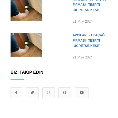
FIRMASI - TESPITI
-ÜCRETSIZ KEŞIF
21 May 2024
AVCILAR SU KAÇAĞI
FIRMASI - TESPITI
-ÜCRETSIZ KEŞIF
21 May 2024
BIZI TAKIP EDIN