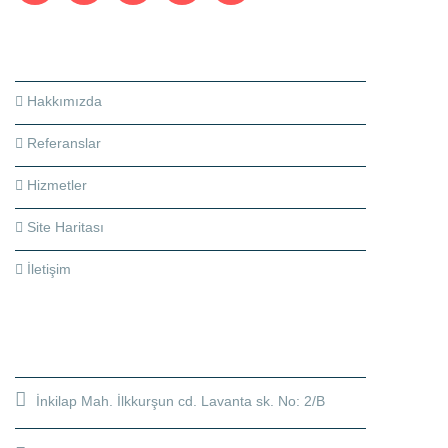
HAKKIMIZDA
Hakkımızda
Referanslar
Hizmetler
Site Haritası
İletişim
İLETIŞIME GEÇ
İnkilap Mah. İlkkurşun cd. Lavanta sk. No: 2/B