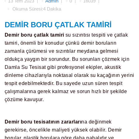
13 Tem 2023
Admin
0
16039
Okuma Süresi:4 Dakika
DEMIR BORU ÇATLAK TAMIRI
Demir boru çatlak tamiri
su sızıntısı tespiti ve çatlak
tamiri, önemli bir konudur çünkü demir boruların
zamanla çürümesi ve sızıntılar meydana gelmesi
oldukça yaygın bir sorundur. Bu sorunları çözmek için
Damla Su Tesisat gibi profesyonel ekipler, akustik
dinleme cihazlarıyla noktasal olarak su kaçağının yerini
tespit edebilmektedir. Bu sayede uzun süren tespit
çalışmalarına gerek kalmaz ve sorun hızlı bir şekilde
çözüme kavuşur.
Demir boru tesisatının zararları
na değinmek
gerekirse, öncelikle maliyeti yüksek olabilir. Demir
borular, plastik borulara göre daha pahalıdır ve