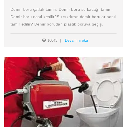
Demir boru çatlak tamiri, Demir boru su kaçağı tamiri,
Demir boru nasıl kesilir?Su sızdıran demir borular nasıl
tamir edilir? Demir borudan plastik boruya geçiş.
16043
Devamını oku