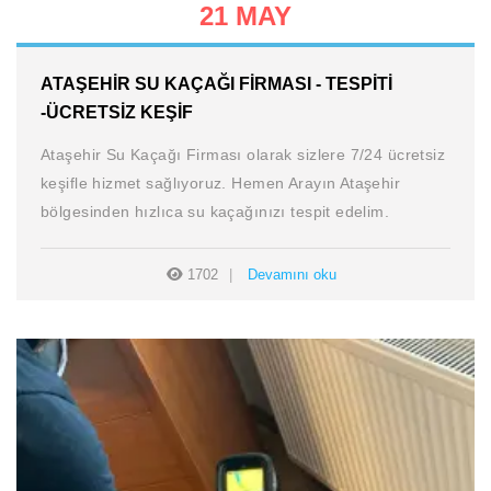
21 MAY
ATAŞEHIR SU KAÇAĞI FIRMASI - TESPITI
-ÜCRETSIZ KEŞIF
Ataşehir Su Kaçağı Firması olarak sizlere 7/24 ücretsiz
keşifle hizmet sağlıyoruz. Hemen Arayın Ataşehir
bölgesinden hızlıca su kaçağınızı tespit edelim.
1702
Devamını oku