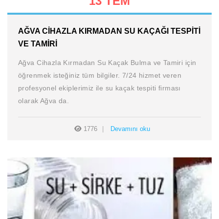
13 TEM
AĞVA CIHAZLA KIRMADAN SU KAÇAĞI TESPITI
VE TAMIRI
Ağva Cihazla Kırmadan Su Kaçak Bulma ve Tamiri için
öğrenmek isteğiniz tüm bilgiler. 7/24 hizmet veren
profesyonel ekiplerimiz ile su kaçak tespiti firması
olarak Ağva da.
1776
Devamını oku