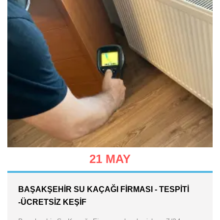
21 MAY
BAŞAKŞEHIR SU KAÇAĞI FIRMASI - TESPITI
-ÜCRETSIZ KEŞIF