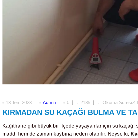
13 Tem 2023
Admin
0
2185
Okuma Süresi:4 
KIRMADAN SU KAÇAĞI BULMA VE TA
Kağıthane gibi büyük bir ilçede yaşayanlar için su kaçağı 
maddi hem de zaman kaybına neden olabilir. Neyse ki,
Kağ