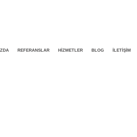
0542 390 60 80
bilgi@damlasutesisat.com
IZDA
REFERANSLAR
HIZMETLER
BLOG
İLETIŞIM
 ONARIMI
ANASAYFA
BLOG