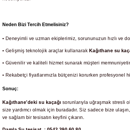
Neden Bizi Tercih Etmelisiniz?
•
Deneyimli ve uzman ekiplerimiz, sorununuzun hızlı ve doğ
•
Gelişmiş teknolojik araçlar kullanarak
Kağıthane su kaça
•
Güvenilir ve kaliteli hizmet sunarak müşteri memnuniyetin
•
Rekabetçi fiyatlarımızla bütçenizi korurken profesyonel h
Sonuç:
Kağıthane'deki su kaçağı
sorunlarıyla uğraşmak stresli o
size yardımcı olmak için buradadır. Siz sadece bize ulaşın, 
ve sağlam bir tesisatın keyfini çıkarın.
Damla Su tesisat : 0542 390 60 80