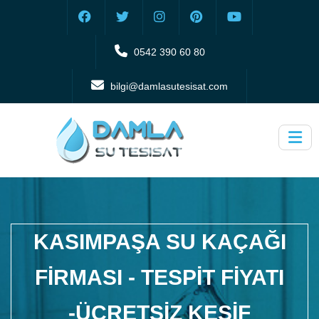
0542 390 60 80
bilgi@damlasutesisat.com
KASIMPAŞA SU KAÇAĞI
FIRMASI - TESPIT FIYATI
-ÜCRETSIZ KEŞIF