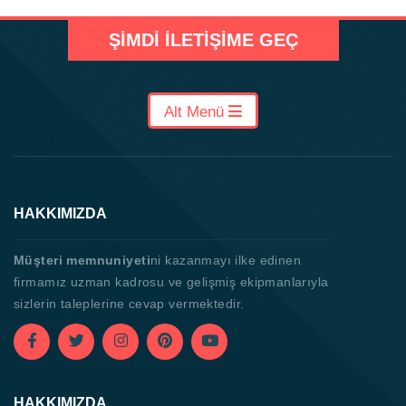
ŞIMDI İLETIŞIME GEÇ
Alt Menü
HAKKIMIZDA
Müşteri memnuniyeti
ni kazanmayı ilke edinen
firmamız uzman kadrosu ve gelişmiş ekipmanlarıyla
sizlerin taleplerine cevap vermektedir.
HAKKIMIZDA